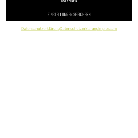
ABLEHNEN
Wie viel Personen können Teilnehmen?
EINSTELLUNGEN SPEICHERN
Datenschutzerklärung
Datenschutzerklärung
Impressum
Wie lange dauert ein Cocktailkurs?
Wie viele verschiedene Cocktails?
Frischware Obst und Eis?
Voraussetzung und Kenntnisse